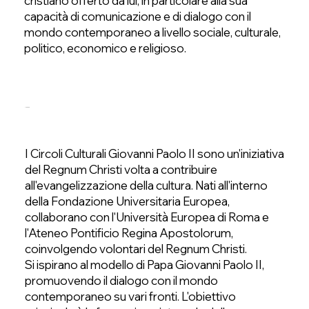
cristiano offerto da lui, in particolare alla sua
capacità di comunicazione e di dialogo con il
mondo contemporaneo a livello sociale, culturale,
politico, economico e religioso.
Missione
I Circoli Culturali Giovanni Paolo II sono un'iniziativa
del Regnum Christi volta a contribuire
all'evangelizzazione della cultura. Nati all'interno
della Fondazione Universitaria Europea,
collaborano con l'Università Europea di Roma e
l'Ateneo Pontificio Regina Apostolorum,
coinvolgendo volontari del Regnum Christi.
Si ispirano al modello di Papa Giovanni Paolo II,
promuovendo il dialogo con il mondo
contemporaneo su vari fronti. L'obiettivo