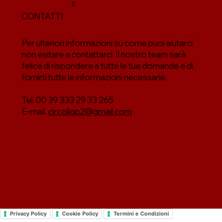
II.
CONTATTI
Per ulteriori informazioni su come puoi aiutarci,
non esitare a contattarci. Il nostro team sarà
felice di rispondere a tutte le tue domande e di
fornirti tutte le informazioni necessarie.
Tel. 00 39 333 29 33 265
E-mail.
circoligp2@gmail.com
Privacy Policy
Cookie Policy
Termini e Condizioni