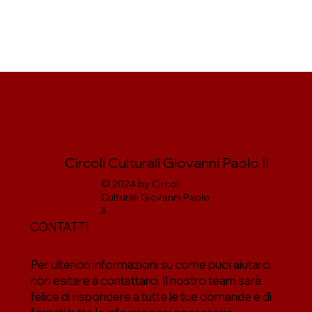
Circoli Culturali Giovanni Paolo II
© 2024 by Circoli
Culturali Giovanni Paolo
II.
CONTATTI
Per ulteriori informazioni su come puoi aiutarci,
non esitare a contattarci. Il nostro team sarà
felice di rispondere a tutte le tue domande e di