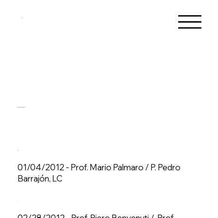
Conferenze del 2012
01/04/2012 - Prof. Mario Palmaro / P. Pedro
Barrajón, LC
02/28/2012 - Prof. Piero Benvenuti / Prof.