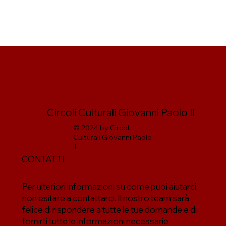
Circoli Culturali Giovanni Paolo II
© 2024 by Circoli
Culturali Giovanni Paolo
II.
CONTATTI
Per ulteriori informazioni su come puoi aiutarci,
non esitare a contattarci. Il nostro team sarà
felice di rispondere a tutte le tue domande e di
fornirti tutte le informazioni necessarie.